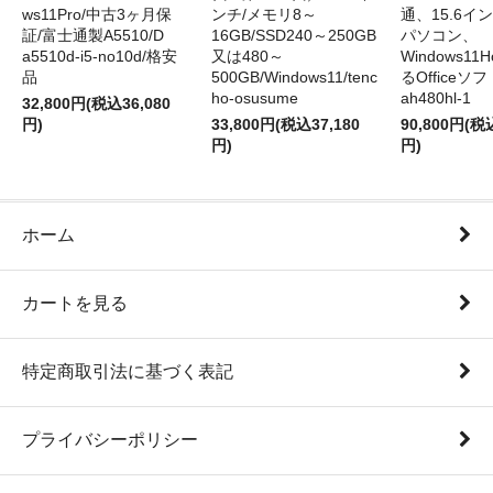
ws11Pro/中古3ヶ月保
ンチ/メモリ8～
通、15.6イ
証/富士通製A5510/D
16GB/SSD240～250GB
パソコン、
a5510d-i5-no10d/格安
又は480～
Windows1
品
500GB/Windows11/tenc
るOfficeソ
ho-osusume
ah480hl-1
32,800円(税込36,080
円)
33,800円(税込37,180
90,800円(税
円)
円)
ホーム
カートを見る
特定商取引法に基づく表記
プライバシーポリシー