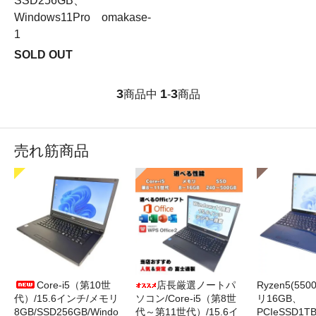
SSD256GB、
Windows11Pro omakase-
1
SOLD OUT
3
1
3
商品中
-
商品
売れ筋商品
Core-i5（第10世
店長厳選ノートパ
Ryzen5(55
代）/15.6インチ/メモリ
ソコン/Core-i5（第8世
リ16GB、
8GB/SSD256GB/Windo
代～第11世代）/15.6イ
PCIeSSD1