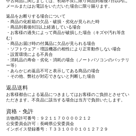
中古商品に関しましては、初期不良に限り商品到着後7日以内に
メールまたはお電話をいただいた場合に限り賜ります。
返品をお断りする場合について
・商品の化粧箱の欠品・破損・劣化が見られた時
・商品到着後8日以上経過している場合
・お客様の過失によって商品が破損した場合（キズや汚れ等含
む）
・商品お届け時の付属品に欠品が見られる場合
・ソフトウェア・増設機器の相性により正常動作しない場合
・設置環境による不具合
・消耗品の寿命・劣化・消耗の場合（ノートパソコンのバッテリ
ー等）
・あらかじめ返品不可と表示してある商品の場合
・その他、弊社が対応できないと判断した場合
返品送料
お客様都合による返品につきましてはお客様のご負担とさせてい
ただきます。不良品に該当する場合は当方で負担いたします。
資格・免許
古物商許可番号：９２１１７００００２１２
公安委員会許可：長崎県公安委員会
インボイス登録番号：Ｔ３３１０００１０１２７２９