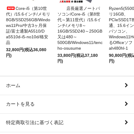
Core-i5（第10世
店長厳選ノートパ
Ryzen5(55
代）/15.6インチ/メモリ
ソコン/Core-i5（第8世
リ16GB、
8GB/SSD256GB/Windo
代～第11世代）/15.6イ
PCIeSSD1
ws11Pro/中古3ヶ月保
ンチ/メモリ8～
通、15.6イ
証/富士通製A5510/D
16GB/SSD240～250GB
パソコン、
a5510d-i5-no10d/格安
又は480～
Windows1
品
500GB/Windows11/tenc
るOfficeソ
ho-osusume
ah480hl-1
32,800円(税込36,080
円)
33,800円(税込37,180
90,800円(税
円)
円)
ホーム
カートを見る
特定商取引法に基づく表記