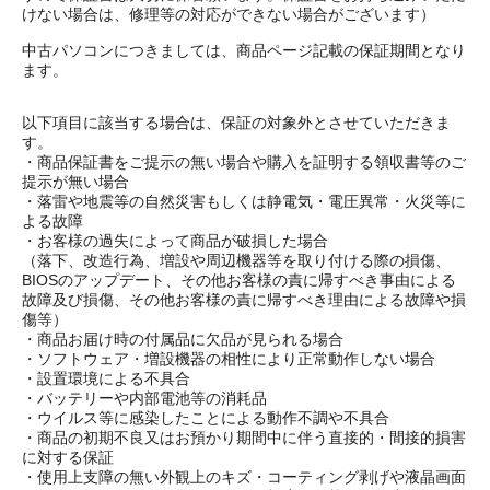
けない場合は、修理等の対応ができない場合がございます）
中古パソコンにつきましては、商品ページ記載の保証期間となり
ます。
以下項目に該当する場合は、保証の対象外とさせていただきま
す。
・商品保証書をご提示の無い場合や購入を証明する領収書等のご
提示が無い場合
・落雷や地震等の自然災害もしくは静電気・電圧異常・火災等に
よる故障
・お客様の過失によって商品が破損した場合
（落下、改造行為、増設や周辺機器等を取り付ける際の損傷、
BIOSのアップデート、その他お客様の責に帰すべき事由による
故障及び損傷、その他お客様の責に帰すべき理由による故障や損
傷等）
・商品お届け時の付属品に欠品が見られる場合
・ソフトウェア・増設機器の相性により正常動作しない場合
・設置環境による不具合
・バッテリーや内部電池等の消耗品
・ウイルス等に感染したことによる動作不調や不具合
・商品の初期不良又はお預かり期間中に伴う直接的・間接的損害
に対する保証
・使用上支障の無い外観上のキズ・コーティング剥げや液晶画面