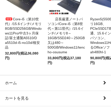
Core-i5（第10世
店長厳選ノートパ
Ryzen5(55
代）/15.6インチ/メモリ
ソコン/Core-i5（第8世
リ16GB、
8GB/SSD256GB/Windo
代～第11世代）/15.6イ
PCIeSSD1
ws11Pro/中古3ヶ月保
ンチ/メモリ8～
通、15.6イ
証/富士通製A5510/D
16GB/SSD240～250GB
パソコン、
a5510d-i5-no10d/格安
又は480～
Windows1
品
500GB/Windows11/tenc
るOfficeソ
ho-osusume
ah480hl-1
32,800円(税込36,080
円)
33,800円(税込37,180
90,800円(税
円)
円)
ホーム
カートを見る