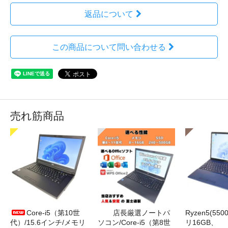
返品について
この商品について問い合わせる
売れ筋商品
Core-i5（第10世
店長厳選ノートパ
Ryzen5(55
代）/15.6インチ/メモリ
ソコン/Core-i5（第8世
リ16GB、