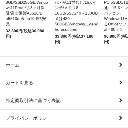
8GB/SSD256GB/Windo
代～第11世代）/15.6イ
PCIeSSD1
ws11Pro/中古3ヶ月保
ンチ/メモリ8～
通、15.6イ
証/富士通製A5510/D
16GB/SSD240～250GB
パソコン、
a5510d-i5-no10d/格安
又は480～
Windows1
品
500GB/Windows11/tenc
るOfficeソ
ho-osusume
ah480hl-1
32,800円(税込36,080
円)
33,800円(税込37,180
90,800円(税
円)
円)
ホーム
カートを見る
特定商取引法に基づく表記
プライバシーポリシー