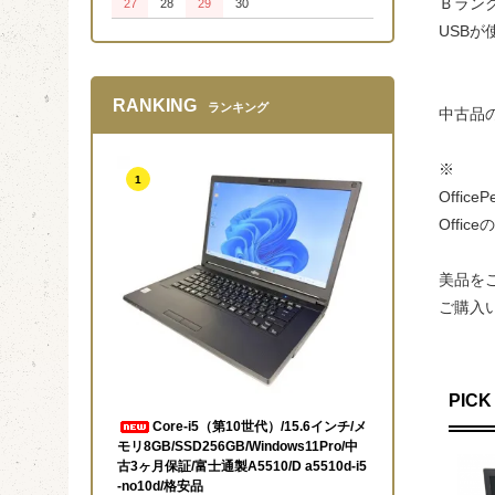
Ｂラン
27
28
29
30
USB
RANKING
ランキング
中古品
※
1
Offic
Off
美品を
ご購入
PICK
Core-i5（第10世代）/15.6インチ/メ
モリ8GB/SSD256GB/Windows11Pro/中
古3ヶ月保証/富士通製A5510/D a5510d-i5
-no10d/格安品