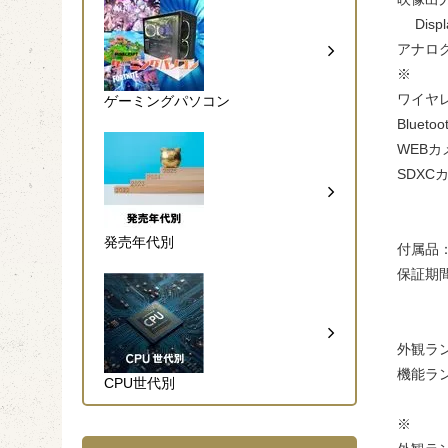
Displa
アナログR
※
ワイヤレ
ゲーミングパソコン
Blueto
WEBカ
SDXC
発売年代別
付属品
保証期
外観ラ
機能ラ
CPU世代別
※