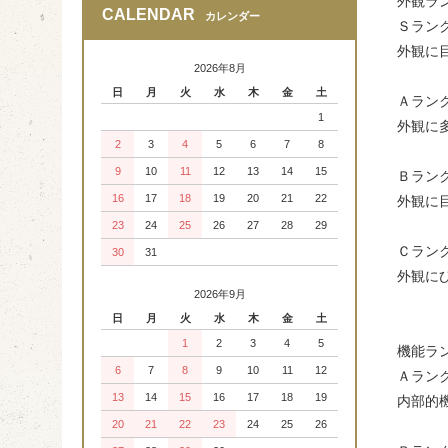
外観ラ
CALENDAR
カレンダー
Ｓラン
外観に
2026年8月
日
月
火
水
木
金
土
Ａラン
1
外観に
2
3
4
5
6
7
8
9
10
11
12
13
14
15
Ｂラン
16
17
18
19
20
21
22
外観に
23
24
25
26
27
28
29
Ｃラン
30
31
外観に
2026年9月
日
月
火
水
木
金
土
1
2
3
4
5
機能ラ
6
7
8
9
10
11
12
Ａラン
13
14
15
16
17
18
19
内部的
20
21
22
23
24
25
26