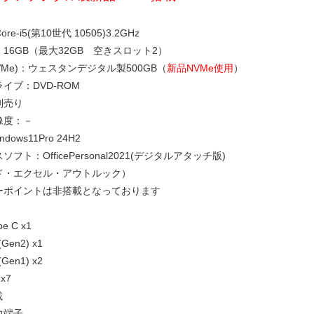
re-i5(第10世代 10505)3.2GHz
16GB（最大32GB 空きスロット2）
NVMe)：ウェスタンデジタル製500GB（
新品NVMe使用
）
イブ：DVD-ROM
別売り
像度：－
dows11Pro 24H2
フト：OfficePersonal2021(デジタルアタッチ版)
ド・エクセル・アウトルック）
ーポイントは非搭載となっております
pe C x1
(Gen2) x1
(Gen1) x2
 x7
載
力端子