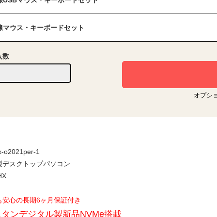
線USBマウス・キーボードセット
線マウス・キーボードセット
入数
オプシ
x-o2021per-1
製デスクトップパソコン
HX
も安心の長期6ヶ月保証付き
タンデジタル製新品NVMe搭載