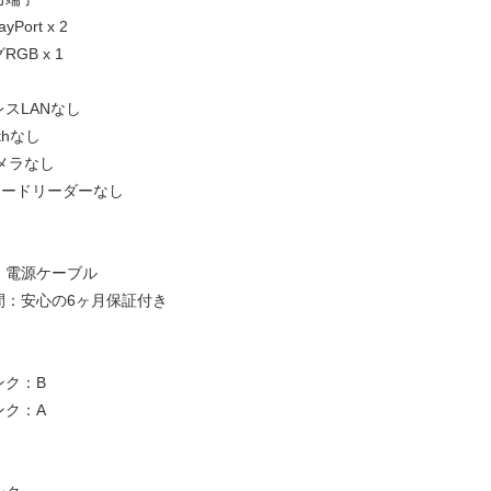
yPort x 2
GB x 1
スLANなし
othなし
メラなし
カードリーダーなし
：電源ケーブル
間：安心の6ヶ月保証付き
ンク：B
ンク：A