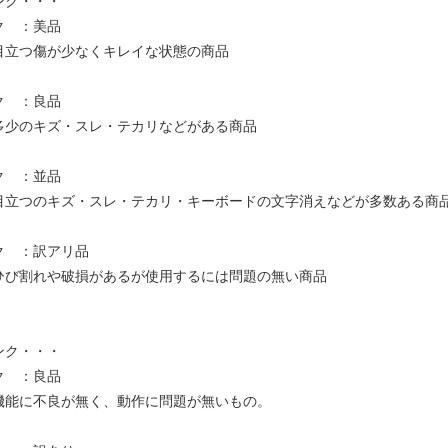
ンク・・・
ク ：美品
目立つ傷が少なくキレイな状態の商品
ク ：良品
多少のキズ・スレ・テカリなどがある商品
ク ：並品
目立つのキズ・スレ・テカリ・キーボードの文字消えなどが多数ある商
ク ：訳アリ品
ひび割れや破損があるが使用するには問題の無い商品
ンク・・・
ク ：良品
機能に不良が無く、動作に問題が無いもの。