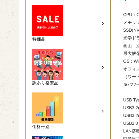
CPU：Co
メモリ：
SSD(
光学ドラ
特価品
画面：
最大解
OS：Win
オフィスソ
（ワー
訳あり格安品
※パワ
USB Ty
USB3.2
USB3.2
USB2.0
価格帯別
LAN搭
映像出