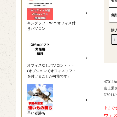
有
無
キングソフトWPSオフィス付
きパソコン
購
オフィスなしパソコン・・・
(オプションでオフィスソフト
を付けることが可能です)
d7011h
富士通
D7011/
中古で
早い者勝ち
ウェス