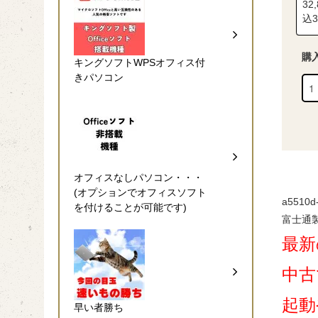
32
込3
購
キングソフトWPSオフィス付
きパソコン
オフィスなしパソコン・・・
(オプションでオフィスソフト
a5510d-
を付けることが可能です)
富士通
最新の
中古
起動
早い者勝ち