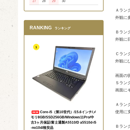
27
28
29
30
Ａラン
外観に
RANKING
ランキング
Ｂラン
外観に
1
Ｃラン
外観に
画面の
Ｓラン
画面に
Ａラン
使用に
Core-i5（第10世代）/15.6インチ/メ
モリ8GB/SSD256GB/Windows11Pro/中
古3ヶ月保証/富士通製A5510/D a5510d-i5
Ｂラン
-no10d/格安品