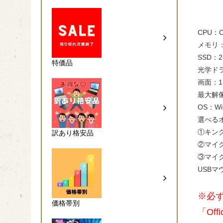
CPU：Co
メモリ：
SSD：2
特価品
光学ド
画面：1
最大解像
OS：Wi
選べる
①キングソ
訳あり格安品
②マイクロ
③マイクロ
USBマ
※必
価格帯別
「Of