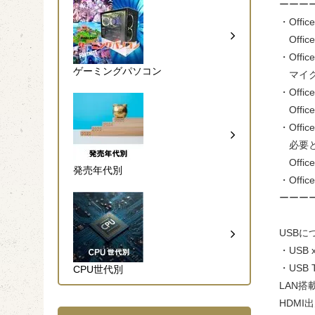
ーーー
・Offi
Off
・Offi
ゲーミングパソコン
マイク
・Offi
Off
・Offi
必要と
Offi
発売年代別
・Off
ーーー
USBに
・USB 
・USB
CPU世代別
LAN搭
HDMI