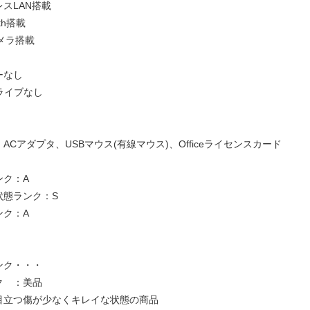
スLAN搭載
oth搭載
メラ搭載
ーなし
ライブなし
ACアダプタ、USBマウス(有線マウス)、Officeライセンスカード
ンク：A
状態ランク：S
ンク：A
ンク・・・
ク ：美品
目立つ傷が少なくキレイな状態の商品