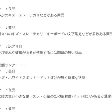
ク ：良品
多少のキズ・スレ・テカリなどがある商品
ク ：並品
目立つのキズ・スレ・テカリ・キーボードの文字消えなどが多数ある商
ク ：訳アリ品
ひび割れや破損があるが使用するには問題の無い商品
状態ランク・・・
ク ：美品
キズ・ホワイトスポット・ドット抜けが無く綺麗な状態
ク ：良品
支障の無い小さな傷・スレ・少量の(1~3個程度)ドット抜けがあるが通
ク ：並品