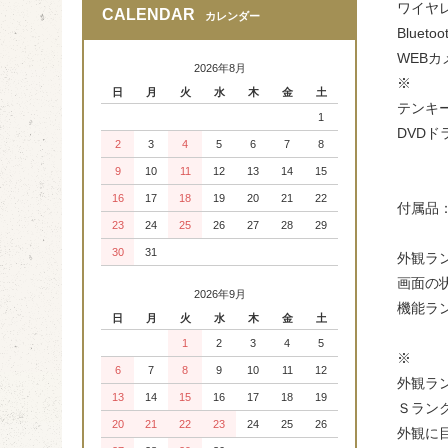
ワイヤレ
CALENDAR
カレンダー
Blueto
WEBカ
2026年8月
※
日
月
火
水
木
金
土
テンキ
1
DVDド
2
3
4
5
6
7
8
9
10
11
12
13
14
15
16
17
18
19
20
21
22
付属品：
23
24
25
26
27
28
29
30
31
外観ラ
画面の
2026年9月
機能ラ
日
月
火
水
木
金
土
1
2
3
4
5
※
6
7
8
9
10
11
12
外観ラ
13
14
15
16
17
18
19
Ｓラン
20
21
22
23
24
25
26
外観に